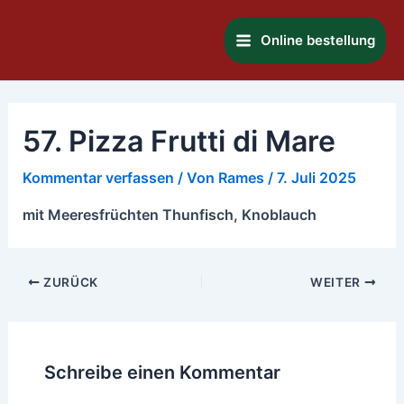
Zum
Main
Inhalt
Online bestellung
Menu
springen
57. Pizza Frutti di Mare
Kommentar verfassen
/ Von
Rames
/
7. Juli 2025
mit Meeresfrüchten Thunfisch, Knoblauch
ZURÜCK
WEITER
Schreibe einen Kommentar