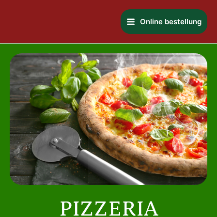
Zum
Main
Inhalt
Online bestellung
Menu
springen
PIZZERIA