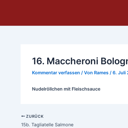
Zum
Inhalt
springen
16. Maccheroni Bolog
Kommentar verfassen
/ Von
Rames
/
6. Juli
Nudelröllchen mit Fleischsauce
ZURÜCK
15b. Tagliatelle Salmone