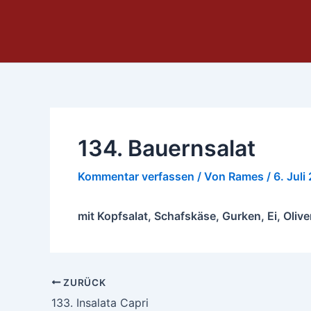
Zum
Inhalt
springen
134. Bauernsalat
Kommentar verfassen
/ Von
Rames
/
6. Juli
mit Kopfsalat, Schafskäse, Gurken, Ei, Oliv
ZURÜCK
133. Insalata Capri