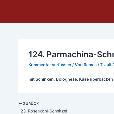
Zum
Inhalt
springen
124. Parmachina-Schn
Kommentar verfassen
/ Von
Rames
/
7. Juli
mit Schinken, Bolognese, Käse überbacken
ZURÜCK
123. Rosenkohl-Schnitzel