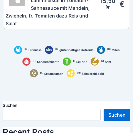
Lammfleisch in Tomaten-
15,50
€
Sahnesauce mit Mandeln,
Zwiebeln, fr. Tomaten dazu Reis und
Salat
B
D
G
Erdnüsse
glutenhaltiges Getreide
Milch
H
I
J
Schalenfrüchte
Sellerie
Senf
K
M
Sesamsamen
Schwefeldioxid
Suchen
Suchen
Recent Posts