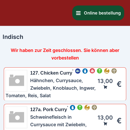
Zum
Main
Inhalt
Online bestellung
Menu
springen
Indisch
Wir haben zur Zeit geschlossen. Sie können aber
vorbestellen
127. Chicken Curry
Hähnchen, Currysauce,
13,00
€
Zwiebeln, Knoblauch, Ingwer,
Tomaten, Reis, Salat
127a. Pork Curry
Schweinefleisch in
13,00
€
Currysauce mit Zwiebeln,