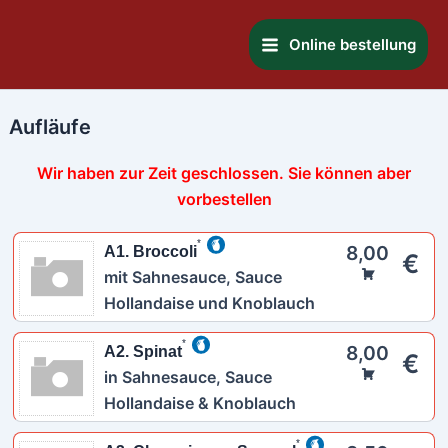
Zum
Main
Inhalt
Online bestellung
Menu
springen
Aufläufe
Wir haben zur Zeit geschlossen. Sie können aber
vorbestellen
8,00
A1. Broccoli
€
mit Sahnesauce, Sauce
Hollandaise und Knoblauch
8,00
A2. Spinat
€
in Sahnesauce, Sauce
Hollandaise & Knoblauch