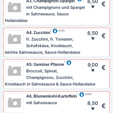
8,50
A3. Champignon-Spargel
€
mit Champignons und Spargel
in Sahnesauce, Sauce
Hollandaise
1
2
8,50
A4. Zucchini
€
fr. Zucchini, fr. Tomaten,
Schafskäse, Knoblauch,
leichte Sahnesauce, Sauce Hollandaise
9,00
A5. Gemüse Pfanne
€
Broccoli, Spinat,
Champignons, Zucchini,
Knoblauch in Sahnesauce & Sauce Hollandaise
1
2
A6. Blumenkohl-Kartoffeln
mit Sahnesauce
8,50
€