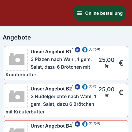
Zum
Main
Inhalt
Online bestellung
Menu
springen
Angebote
1
2
8
Unser Angebot B1
3 Pizzen nach Wahl, 1 gem.
25,00
€
Salat, dazu 6 Brötchen mit
Kräuterbutter
1
8
25,00
Unser Angebot B2
€
3 Nudelgerichte nach Wahl, 1
gem. Salat, dazu 6 Brötchen
mit Kräuterbutter
1
2
8
Unser Angebot B4