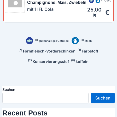
1
2
8
Champignons, Mais, Zwiebeln
mit 1l Fl. Cola
25,00
€
D
G
glutenhaltiges Getreide
Milch
*
1
Formfleisch-Vorderschinken
Farbstoff
2
8
Konservierungsstof
koffein
Suchen
Suchen
Recent Posts