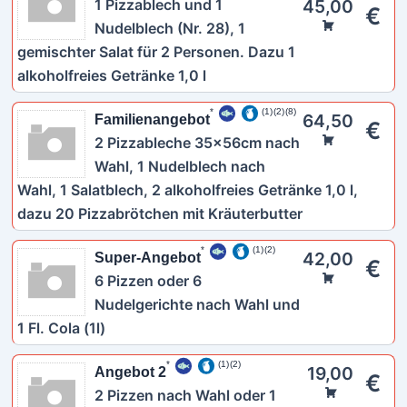
1 Pizzablech und 1
45,00
€
Nudelblech (Nr. 28), 1
gemischter Salat für 2 Personen. Dazu 1
alkoholfreies Getränke 1,0 l
1
2
8
64,50
Familienangebot
€
2 Pizzableche 35x56cm nach
Wahl, 1 Nudelblech nach
Wahl, 1 Salatblech, 2 alkoholfreies Getränke 1,0 l,
dazu 20 Pizzabrötchen mit Kräuterbutter
1
2
42,00
Super-Angebot
€
6 Pizzen oder 6
Nudelgerichte nach Wahl und
1 Fl. Cola (1l)
1
2
19,00
Angebot 2
€
2 Pizzen nach Wahl oder 1